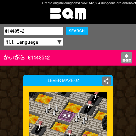
Create original dungeons! Now
142,634
dungeons are available!
SEARCH
かいがら @1448542
LEVER MAZE 02