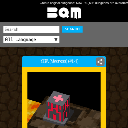
Create original dungeons! Now
142,633
dungeons are available!
SEARCH
狂気 (Madness) (광기)