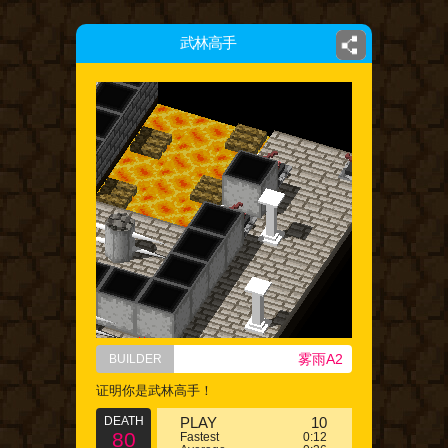
武林高手
雾雨A2
BUILDER
证明你是武林高手！
DEATH
PLAY
10
80
Fastest
0:12