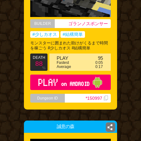
ゴランノスポンサー
BUILDER
#少しカオス
#結構簡単
モンスターに囲まれた助けがくるまで時間
を稼ごう #少しカオス #結構簡単
DEATH
PLAY
95
88
Fastest
0:05
Average
0:17
%
PLAY
on ANDROID
*150997
Dungeon ID
誠意の森