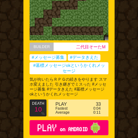
二代目そーたM
BUILDER
#メッセージ募集
#データきえた
#墓標メッセージokというかくれメッ
セージ
気が向いたらＲＰＧの続きをやります スマ
ホ変えました 引き継ぎでミスった #メッセ
ージ募集 #データきえた #墓標メッセージ
okというかくれメッセージ
DEATH
PLAY
33
10
Fastest
0:04
Average
0:11
%
PLAY
on ANDROID