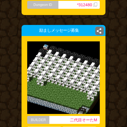
*312480
Dungeon ID
励ましメッセージ募集
二代目そーたM
BUILDER