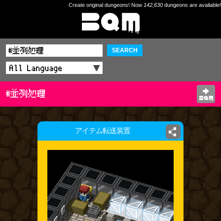
Create original dungeons! Now
142,630
dungeons are available!
SEARCH
#並列処理
アイテム転送装置