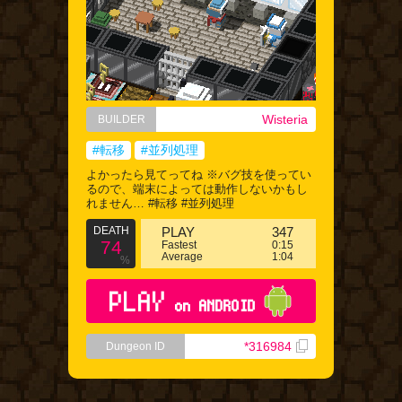
Wisteria
BUILDER
#転移
#並列処理
よかったら見てってね ※バグ技を使ってい
るので、端末によっては動作しないかもし
れません… #転移 #並列処理
DEATH
PLAY
347
74
Fastest
0:15
Average
1:04
%
PLAY
on ANDROID
*316984
Dungeon ID