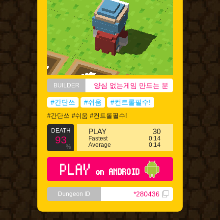
양심 없는게임 만드는 분
BUILDER
#간단쓰
#쉬움
#컨트롤필수!
#간단쓰 #쉬움 #컨트롤필수!
DEATH
PLAY
30
93
Fastest
0:14
Average
0:14
%
PLAY
on ANDROID
*280436
Dungeon ID