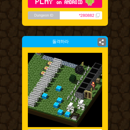
PLAY
on ANDROID
*280882
Dungeon ID
돌격하라