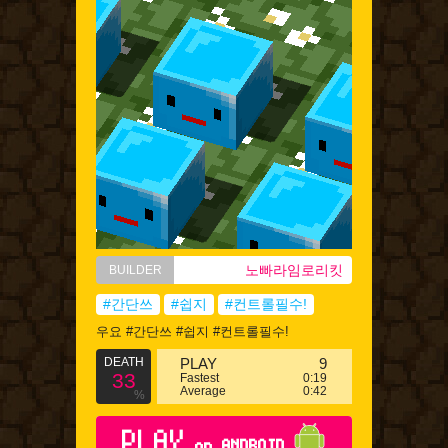
노빠라임로리킷
BUILDER
#간단쓰
#쉽지
#컨트롤필수!
우요 #간단쓰 #쉽지 #컨트롤필수!
DEATH
PLAY
9
33
Fastest
0:19
Average
0:42
%
PLAY
on ANDROID