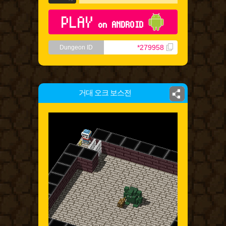
PLAY
on ANDROID
*279958
Dungeon ID
거대 오크 보스전