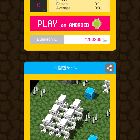
0
Fastest
0:11
Average
0:31
%
PLAY
on ANDROID
*280285
Dungeon ID
위험한도로..