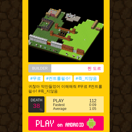
찐 도르
BUILDER
#무료
#컨트롤필수!
#죽_지않음
귀찮아 막만들었어 이해해줘 #무료 #컨트롤
필수! #죽_지않음
DEATH
PLAY
112
38
Fastest
0:09
Average
1:05
%
PLAY
on ANDROID