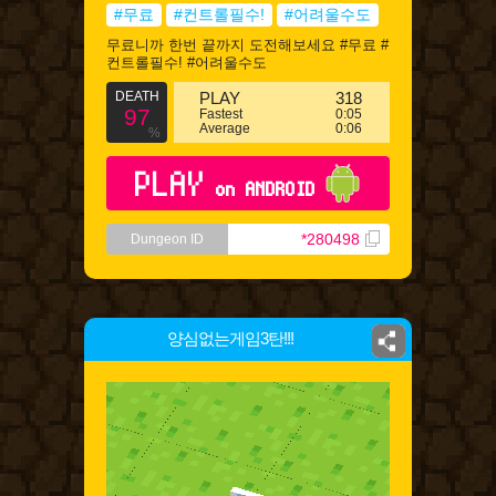
#무료
#컨트롤필수!
#어려울수도
무료니까 한번 끝까지 도전해보세요 #무료 #
컨트롤필수! #어려울수도
DEATH
PLAY
318
97
Fastest
0:05
Average
0:06
%
PLAY
on ANDROID
*280498
Dungeon ID
양심없는게임3탄!!!