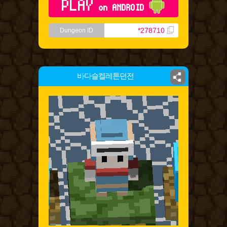
PLAY
on ANDROID
*278710
Dungeon ID
바다슬켈레톤던전