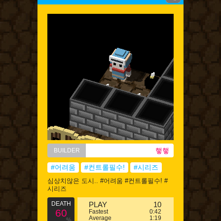
햏햏
BUILDER
#어려움
#컨트롤필수!
#시리즈
심상치않은 도시.. #어려움 #컨트롤필수! #
시리즈
DEATH
PLAY
10
60
Fastest
0:42
Average
1:19
%