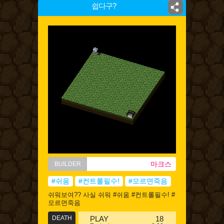
쉽다구?
마크스
BUILDER
#쉬움
#컨트롤필수!
#모르면죽음
쉬워보여?? 사실 쉬워 #쉬움 #컨트롤필수! #
모르면죽음
DEATH
PLAY
18