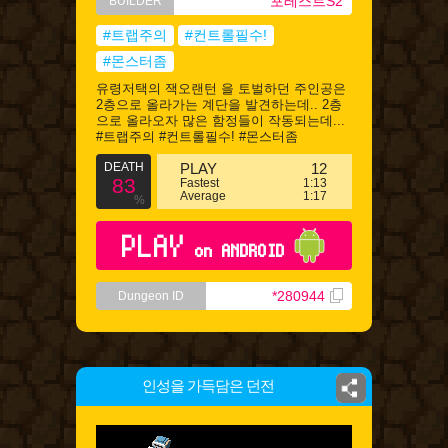
포레스트S2
BUILDER
#트랩주의
#컨트롤필수!
#몬스터좀
유령저택의 잭오랜턴 을 토벌하던 주인공은
2층으로 올라가는 계단을 발견하는데.. 2층
으로 올라오자 많은 함정들이 작동되는데...
#트랩주의 #컨트롤필수! #몬스터좀
DEATH
PLAY
12
83
Fastest
1:13
Average
1:17
%
PLAY
on ANDROID
*280944
Dungeon ID
인성을 가득담은 던전