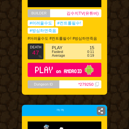
김수지TV(유튜버)
BUILDER
#어려울수도
#컨트롤필수!
#방심하면죽음
#어려울수도 #컨트롤필수! #방심하면죽음
DEATH
PLAY
15
47
Fastest
0:11
Average
0:19
%
PLAY
on ANDROID
*279250
Dungeon ID
ㅋㅋ