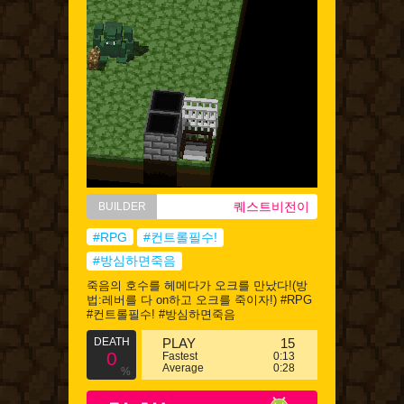
퀘스트비전이
BUILDER
#RPG
#컨트롤필수!
#방심하면죽음
죽음의 호수를 헤메다가 오크를 만났다!(방
법:레버를 다 on하고 오크를 죽이자!) #RPG
#컨트롤필수! #방심하면죽음
DEATH
PLAY
15
0
Fastest
0:13
Average
0:28
%