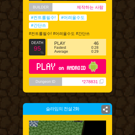
제작하는 사람
BUILDER
#컨트롤필수!
#어려울수도
#간단쓰
#컨트롤필수! #어려울수도 #간단쓰
DEATH
PLAY
46
95
Fastest
0:28
Average
0:29
%
PLAY
on ANDROID
*278831
Dungeon ID
슬라임의 전설 2화