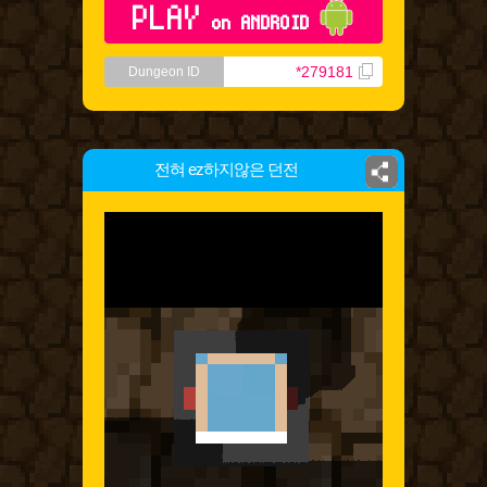
PLAY
on ANDROID
*279181
Dungeon ID
전혀 ez하지않은 던전