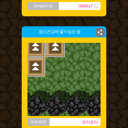
*280617
Dungeon ID
정신건강에 좋지않은 맵
조이조이
BUILDER