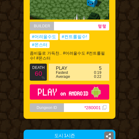
햏햏
BUILDER
#어려울수도
#컨트롤필수!
#몬스터
좀비들로 가득찬.. #어려울수도 #컨트롤필
수! #몬스터
DEATH
PLAY
5
60
Fastest
0:19
Average
0:22
%
PLAY
on ANDROID
*280001
Dungeon ID
도시 1시즌