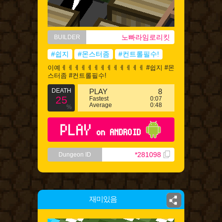
노빠라임로리킷
BUILDER
#쉽지
#몬스터좀
#컨트롤필수!
이예ㅔㅔㅔㅔㅔㅔㅔㅔㅔㅔㅔㅔㅔ #쉽지 #몬
스터좀 #컨트롤필수!
DEATH
PLAY
8
25
Fastest
0:07
Average
0:48
%
PLAY
on ANDROID
*281098
Dungeon ID
재미있음