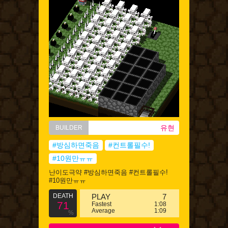
유현
BUILDER
#방심하면죽음
#컨트롤필수!
#10원만ㅠㅠ
난이도극약 #방심하면죽음 #컨트롤필수!
#10원만ㅠㅠ
DEATH
PLAY
7
71
Fastest
1:08
Average
1:09
%