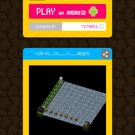
PLAY
on ANDROID
*279651
Dungeon ID
너무 어......어........ㅇ........뭐였지