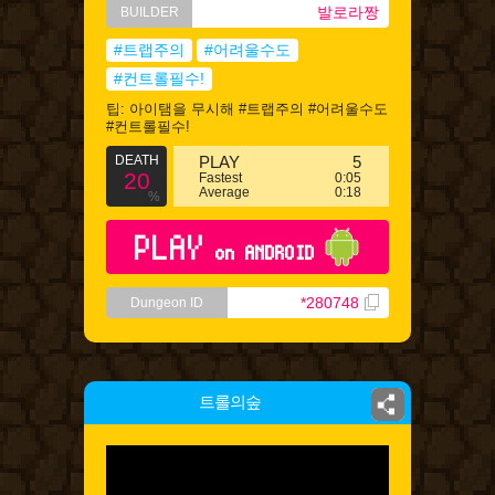
발로라짱
BUILDER
#트랩주의
#어려울수도
#컨트롤필수!
팁: 아이탬을 무시해 #트랩주의 #어려울수도
#컨트롤필수!
DEATH
PLAY
5
20
Fastest
0:05
Average
0:18
%
PLAY
on ANDROID
*280748
Dungeon ID
트롤의숲