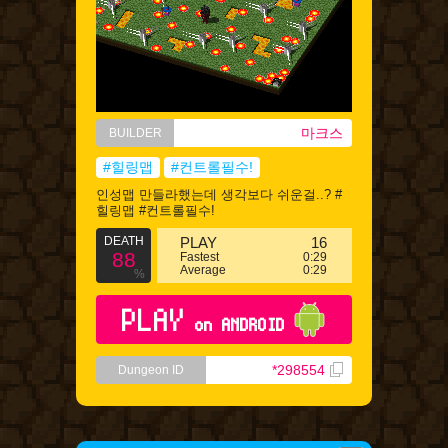
마크스
BUILDER
#힐링맵
#컨트롤필수!
인성맵 만들라했는데 생각보다 쉬운걸..? #
힐링맵 #컨트롤필수!
DEATH
PLAY
16
88
Fastest
0:29
Average
0:29
%
PLAY
on ANDROID
*298554
Dungeon ID