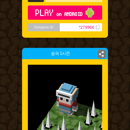
PLAY
on ANDROID
*279966
Dungeon ID
숲속 1시즌