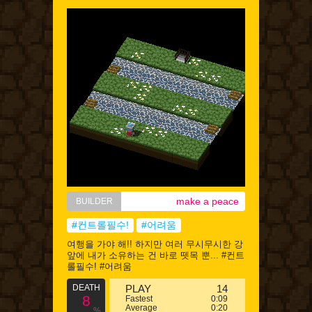
make a peace
BUILDER
#컨트롤필수!
#어려움
여행을 가야 해!! 하지만 여러 무시무시한 강
앞에 내가 소유하는 건 바로 뗏목 뿐... #컨트
롤필수! #어려움
DEATH
PLAY
14
8
Fastest
0:09
Average
0:20
%