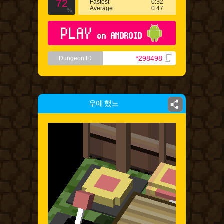
72
Fastest
0:32
Average
0:47
%
PLAY
on ANDROID
*298498
Dungeon ID
우예 했노