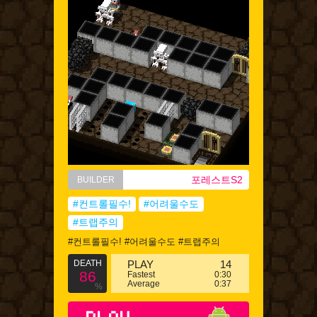
포레스트S2
BUILDER
#컨트롤필수!
#어려울수도
#트랩주의
#컨트롤필수! #어려울수도 #트랩주의
DEATH
PLAY
14
86
Fastest
0:30
Average
0:37
%