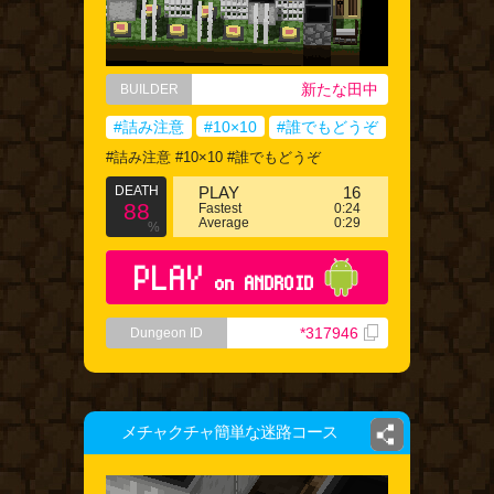
新たな田中
BUILDER
#詰み注意
#10×10
#誰でもどうぞ
#詰み注意 #10×10 #誰でもどうぞ
DEATH
PLAY
16
88
Fastest
0:24
Average
0:29
%
PLAY
on ANDROID
*317946
Dungeon ID
メチャクチャ簡単な迷路コース