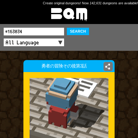
Create original dungeons! Now
142,631
dungeons are available!
SEARCH
勇者の冒険その後第3話