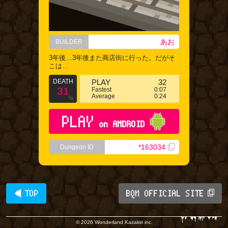
あお
BUILDER
3年後…3年後また商店街に行った。だがそ
こは…
DEATH
PLAY
32
31
Fastest
0:07
Average
0:24
%
PLAY
on ANDROID
*163034
Dungeon ID
◀ TOP
BQM OFFICIAL SITE
© 2026 Wonderland Kazakiri inc.