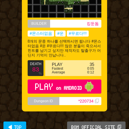
킹둔돔
BUILDER
#몬스터없음
#운
#무료다!!!
8개의 문중 하나를 선택하시면 됩니다 #몬스
터없음 #운 #무료다!!! 많은 분들이 죽으셔서
힌트를 남기고 싶지만 제작자도 탈출구가 어
딘지 기억이 안납니다..
DEATH
PLAY
35
83
Fastest
0:05
Average
0:12
%
PLAY
on ANDROID
*220734
Dungeon ID
◀ TOP
BQM OFFICIAL SITE