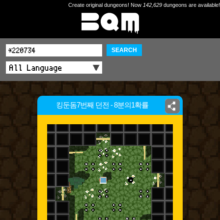
Create original dungeons! Now
142,629
dungeons are available!
SEARCH
킹둔돔7번째 던전 - 8분의1확률