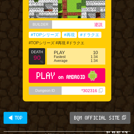
逆説
BUILDER
#TOPシリーズ
#再現
#ドラクエ
#TOPシリーズ #再現 #ドラクエ
DEATH
PLAY
10
90
Fastest
1:34
Average
1:34
%
PLAY
on ANDROID
*302316
Dungeon ID
◀ TOP
BQM OFFICIAL SITE