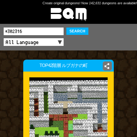
Create original dungeons! Now
142,631
dungeons are available!
SEARCH
TOP42階層 ルプガナの町