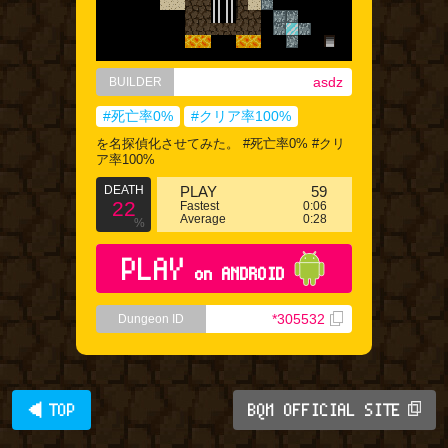
asdz
BUILDER
#死亡率0%
#クリア率100%
を名探偵化させてみた。 #死亡率0% #クリ
ア率100%
DEATH
PLAY
59
22
Fastest
0:06
Average
0:28
%
PLAY
on ANDROID
*305532
Dungeon ID
◀ TOP
BQM OFFICIAL SITE