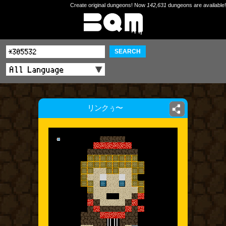
Create original dungeons! Now
142,631
dungeons are available!
SEARCH
リンクぅ〜