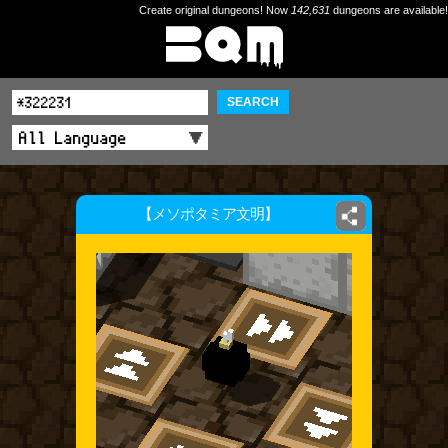
Create original dungeons! Now
142,631
dungeons are available!
SEARCH
【メソポタミア文明】