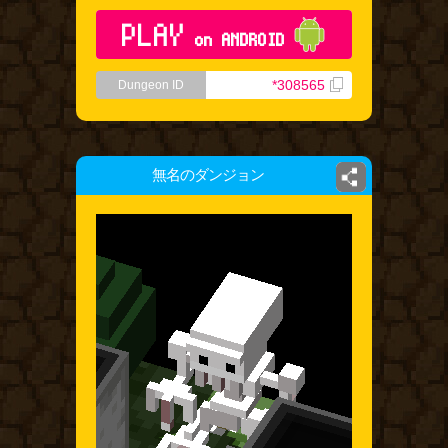
PLAY
on ANDROID
*308565
Dungeon ID
無名のダンジョン