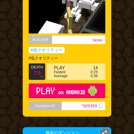
tarao
BUILDER
#低クオリティー
#低クオリティー
DEATH
PLAY
14
79
Fastest
0:25
Average
0:36
%
PLAY
on ANDROID
*309369
Dungeon ID
無名のダンジョン