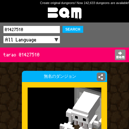
Create original dungeons! Now
142,633
dungeons are available!
SEARCH
tarao @1427510
無名のダンジョン