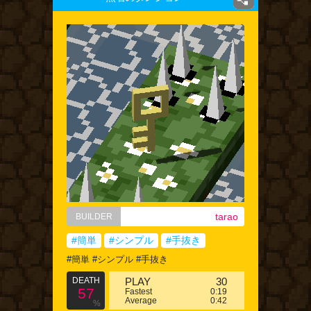
tarao
BUILDER
#簡単
#シンプル
#手抜き
#簡単 #シンプル #手抜き
DEATH
PLAY
30
57
Fastest
0:19
Average
0:42
%