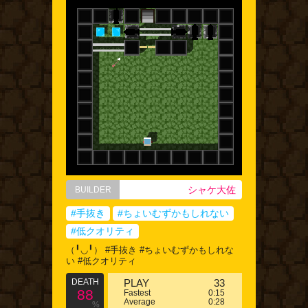
シャケ大佐
BUILDER
#手抜き
#ちょいむずかもしれない
#低クオリティ
（╹◡╹） #手抜き #ちょいむずかもしれな
い #低クオリティ
DEATH
PLAY
33
88
Fastest
0:15
Average
0:28
%