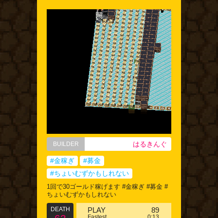
はるきんぐ
BUILDER
#金稼ぎ
#募金
#ちょいむずかもしれない
1回で30ゴールド稼げます #金稼ぎ #募金 #
ちょいむずかもしれない
DEATH
PLAY
89
Fastest
0:13