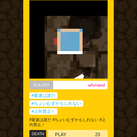
whzrwsd
BUILDER
#最速は誰だ
#ちょいむずかもしれない
#上向禁止！
#最速は誰だ #ちょいむずかもしれない #上
向禁止！
DEATH
PLAY
23