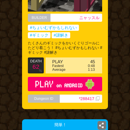
ニャッスル
BUILDER
#ちょいむずかもしれない
#ギミック
#謎解き
たくさんのギミックをかいくぐりゴールに
たどり着こう！ #ちょいむずかもしれない #
ギミック #謎解き
DEATH
PLAY
45
62
Fastest
0:48
Average
1:13
%
PLAY
on ANDROID
*288417
Dungeon ID
簡単！