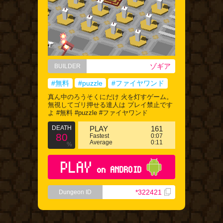
ゾギア
BUILDER
#無料
#puzzle
#ファイヤワンド
真ん中のろうそくにだけ 火を灯すゲーム。
無視してゴリ押せる達人は プレイ禁止です
よ #無料 #puzzle #ファイヤワンド
DEATH
PLAY
161
80
Fastest
0:07
Average
0:11
%
PLAY
on ANDROID
*322421
Dungeon ID