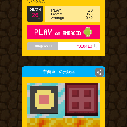
ているんだ
DEATH
PLAY
23
26
Fastest
0:23
Average
0:40
%
PLAY
on ANDROID
*318413
Dungeon ID
苦楽博士の実験室