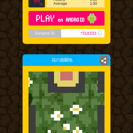
96
Average
1:00
%
PLAY
on ANDROID
*318333
Dungeon ID
花の遊園地