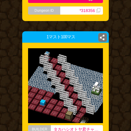
*318356
Dungeon ID
1マスト100マス
タカハシオトヤ君チャン。！
BUILDER