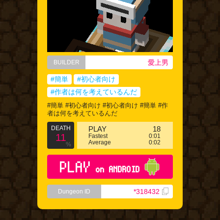
愛上男
BUILDER
#簡単
#初心者向け
#作者は何を考えているんだ
#簡単 #初心者向け #初心者向け #簡単 #作
者は何を考えているんだ
DEATH
PLAY
18
11
Fastest
0:01
Average
0:02
%
PLAY
on ANDROID
*318432
Dungeon ID