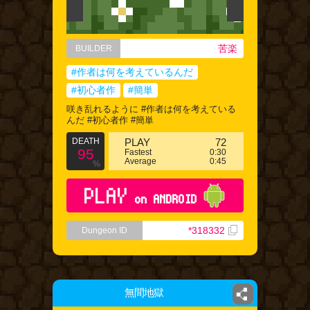
苦楽
BUILDER
#作者は何を考えているんだ
#初心者作
#簡単
咲き乱れるように #作者は何を考えている
んだ #初心者作 #簡単
DEATH
PLAY
72
95
Fastest
0:30
Average
0:45
%
PLAY
on ANDROID
*318332
Dungeon ID
無間地獄