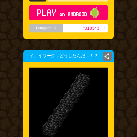
PLAY
on ANDROID
*318343
Dungeon ID
イ、イワーク…どうしたんだ…！？