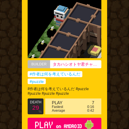
タカハシオトヤ君チャン。！
BUILDER
#作者は何を考えているんだ
#puzzle
#作者は何を考えているんだ #puzzle
#puzzle #puzzle #puzzle
DEATH
PLAY
7
29
Fastest
0:16
Average
0:42
%
PLAY
on ANDROID