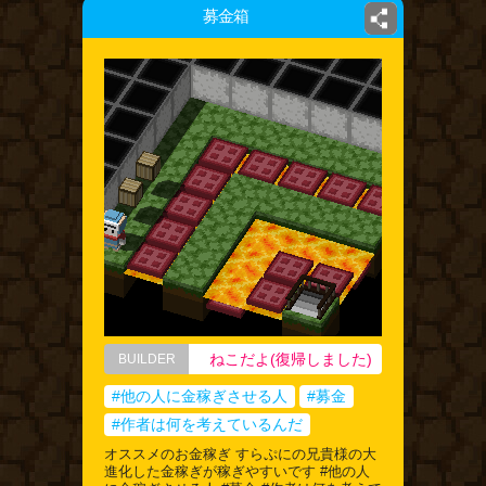
募金箱
ねこだよ(復帰しました)
BUILDER
#他の人に金稼ぎさせる人
#募金
#作者は何を考えているんだ
オススメのお金稼ぎ すらぷにの兄貴様の大
進化した金稼ぎが稼ぎやすいです #他の人