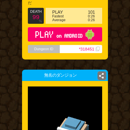
だ
DEATH
PLAY
101
99
Fastest
0:26
Average
0:26
%
PLAY
on ANDROID
*318451
Dungeon ID
無名のダンジョン