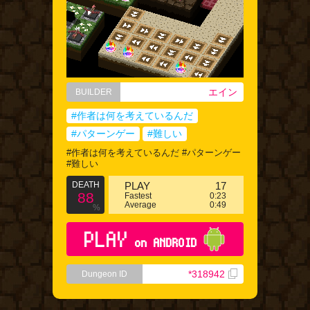
エイン
BUILDER
#作者は何を考えているんだ
#パターンゲー
#難しい
#作者は何を考えているんだ #パターンゲー
#難しい
DEATH
PLAY
17
88
Fastest
0:23
Average
0:49
%
PLAY
on ANDROID
*318942
Dungeon ID