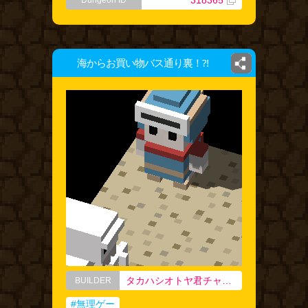
*318365
Dungeon ID
海からお買い物バス通り裏！⁈
タカハシオトヤ君チャン。！
BUILDER
#無理ゲー