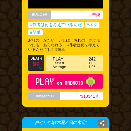
苦楽
BUILDER
#作者は何を考えているんだ
#ネタ
#簡単
おれの かたい いしは おれの ポケモ
ンにも あらわれる！ #作者は何を考えて
いるんだ #ネタ #簡単
DEATH
PLAY
242
99
Fastest
1:05
Average
1:05
%
PLAY
on ANDROID
*318341
Dungeon ID
爽やかな朝"木漏れ日の水辺"