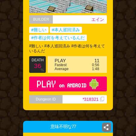
エイン
BUILDER
#難しい
#本人巡回済み
#作者は何を考えているんだ
#難しい #本人巡回済み #作者は何を考えて
いるんだ
DEATH
PLAY
11
36
Fastest
0:56
Average
1:48
%
PLAY
on ANDROID
*318321
Dungeon ID
意味不明な77