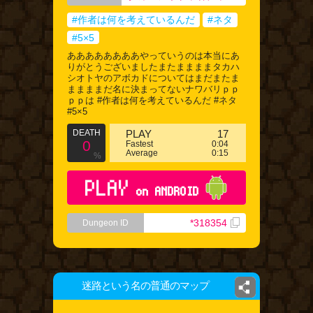
#作者は何を考えているんだ
#ネタ
#5×5
ああああああああやっていうのは本当にあ
りがとうございましたまたままままタカハ
シオトヤのアボカドについてはまだまたま
ままままだ名に決まってないナワバリｐｐ
ｐｐは #作者は何を考えているんだ #ネタ
#5×5
DEATH
PLAY
17
0
Fastest
0:04
Average
0:15
%
PLAY
on ANDROID
*318354
Dungeon ID
迷路という名の普通のマップ