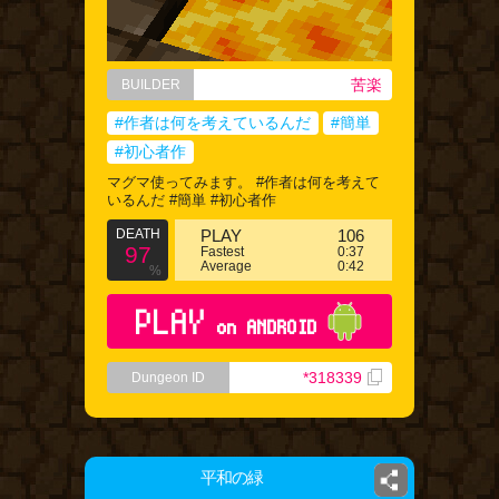
苦楽
BUILDER
#作者は何を考えているんだ
#簡単
#初心者作
マグマ使ってみます。 #作者は何を考えて
いるんだ #簡単 #初心者作
DEATH
PLAY
106
97
Fastest
0:37
Average
0:42
%
PLAY
on ANDROID
*318339
Dungeon ID
平和の緑