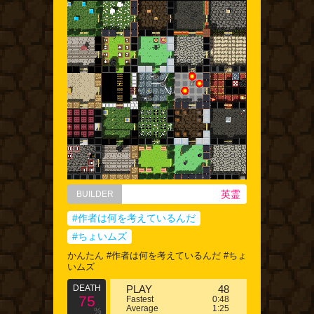
英霊
BUILDER
#作者は何を考えているんだ
#ちょいムズ
かんたん #作者は何を考えているんだ #ちょ
いムズ
DEATH
PLAY
48
75
Fastest
0:48
Average
1:25
%