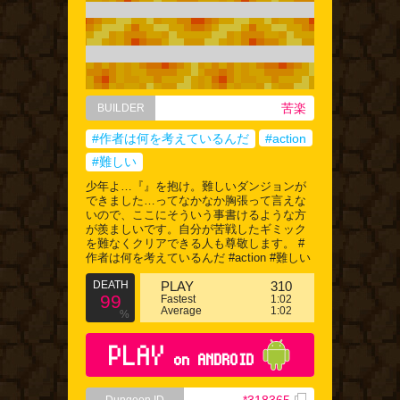
苦楽
BUILDER
#作者は何を考えているんだ
#action
#難しい
少年よ…『』を抱け。難しいダンジョンが
できました…ってなかなか胸張って言えな
いので、ここにそういう事書けるような方
が羨ましいです。自分が苦戦したギミック
を難なくクリアできる人も尊敬します。 #
作者は何を考えているんだ #action #難しい
DEATH
PLAY
310
99
Fastest
1:02
Average
1:02
%
PLAY
on ANDROID