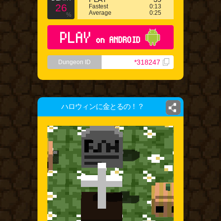
26
Fastest
0:13
Average
0:25
%
PLAY
on ANDROID
*318247
Dungeon ID
ハロウィンに金とるの！？