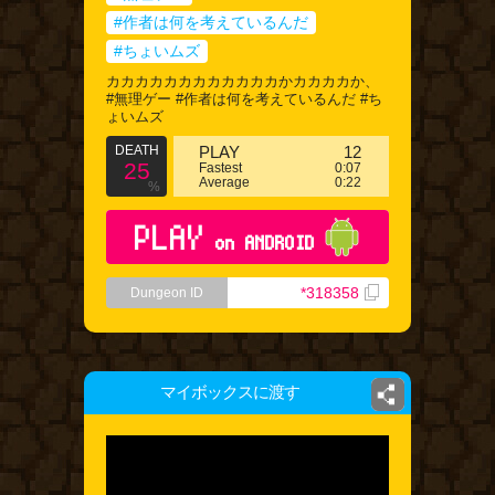
#作者は何を考えているんだ
#ちょいムズ
カカカカカカカカカカカカかカカカカか、
#無理ゲー #作者は何を考えているんだ #ち
ょいムズ
DEATH
PLAY
12
25
Fastest
0:07
Average
0:22
%
PLAY
on ANDROID
*318358
Dungeon ID
マイボックスに渡す