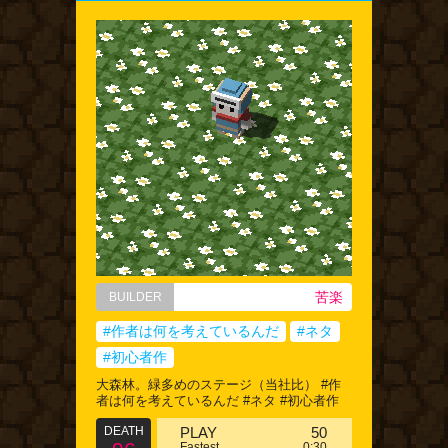
苦楽
BUILDER
#作者は何を考えているんだ
#ネタ
#初心者作
大森林。緑多めのステージ（当社比） #作
者は何を考えているんだ #ネタ #初心者作
DEATH
PLAY
50
Fastest
0:30