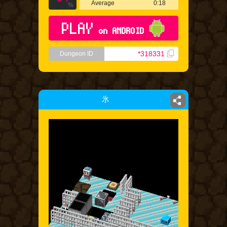
Average
0:18
%
PLAY
on ANDROID
*318331
Dungeon ID
氷