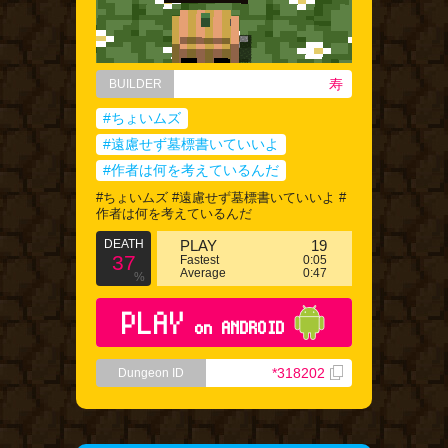
寿
BUILDER
#ちょいムズ
#遠慮せず墓標書いていいよ
#作者は何を考えているんだ
#ちょいムズ #遠慮せず墓標書いていいよ #
作者は何を考えているんだ
DEATH
PLAY
19
37
Fastest
0:05
Average
0:47
%
PLAY
on ANDROID
*318202
Dungeon ID