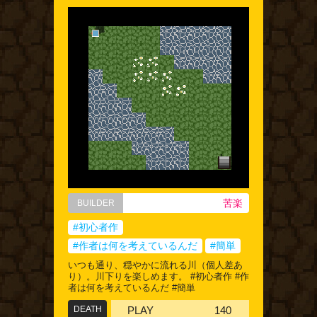
苦楽
BUILDER
#初心者作
#作者は何を考えているんだ
#簡単
いつも通り、穏やかに流れる川（個人差あ
り）。川下りを楽しめます。 #初心者作 #作
者は何を考えているんだ #簡単
DEATH
PLAY
140