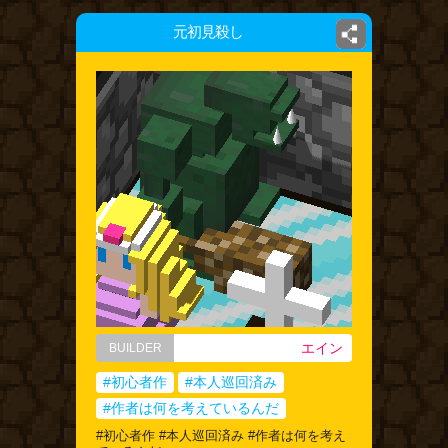
元初見殺し
エイン
BUILDER
#初心者作
#本人巡回済み
#作者は何を考えているんだ
#初心者作 #本人巡回済み #作者は何を考え