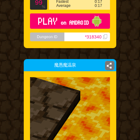
99
Fastest
0:17
Average
0:17
%
PLAY
on ANDROID
*318340
Dungeon ID
魔愚魔温泉