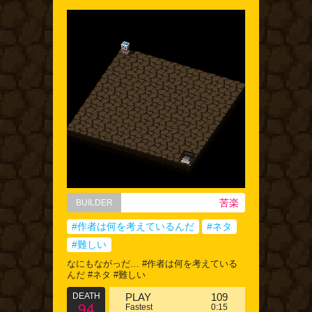
苦楽
BUILDER
#作者は何を考えているんだ
#ネタ
#難しい
なにもながっだ… #作者は何を考えている
んだ #ネタ #難しい
DEATH
PLAY
109
94
Fastest
0:15