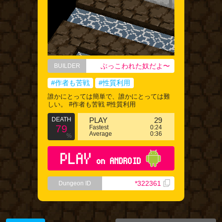
ぶっこわれた奴だよ〜
BUILDER
#作者も苦戦
#性質利用
誰かにとっては簡単で、誰かにとっては難
しい。 #作者も苦戦 #性質利用
DEATH
PLAY
29
79
Fastest
0:24
Average
0:36
%
PLAY
on ANDROID
*322361
Dungeon ID