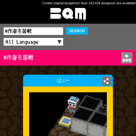
Create original dungeons! Now
142,634
dungeons are available!
SEARCH
#作者も苦戦
ばぶー