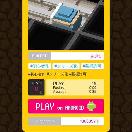
あき1
BUILDER
#初心者作
#シリーズ化
#墓標許可
#初心者作 #シリーズ化 #墓標許可
DEATH
PLAY
19
0
Fastest
0:09
Average
0:25
%
PLAY
on ANDROID
*306357
Dungeon ID