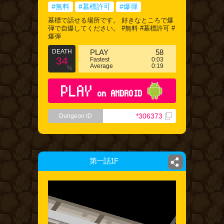
#無料
#墓標許可
#爆弾
墓標で話せる場所です。 好きなところで爆
弾で自爆してください。 #無料 #墓標許可 #
爆弾
DEATH
PLAY
58
34
Fastest
0:03
Average
0:19
%
PLAY
on ANDROID
*306373
Dungeon ID
第一話1F