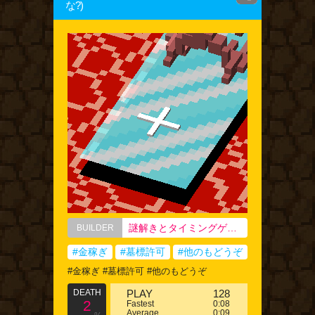
な?)
謎解きとタイミングゲー好きな無課金戦闘狂！
BUILDER
#金稼ぎ
#墓標許可
#他のもどうぞ
#金稼ぎ #墓標許可 #他のもどうぞ
DEATH
PLAY
128
2
Fastest
0:08
Average
0:09