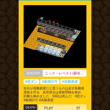
ニック・レベスト(蘇生しかけ状態)
BUILDER
#思ダン
#墓標許可
#高難易度
自分が低難易度だと思うものは必ず高難易
度版を作る 改良部分は発射間隔を狭め
距離も狭めました 50回は死んだ #思ダン
#墓標許可 #高難易度
DEATH
PLAY
97