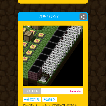
扉を開けろ？
tonkatu
BUILDER
#墓標許可
#謎解き
扉を開けましょう？ #墓標許可 #謎解き