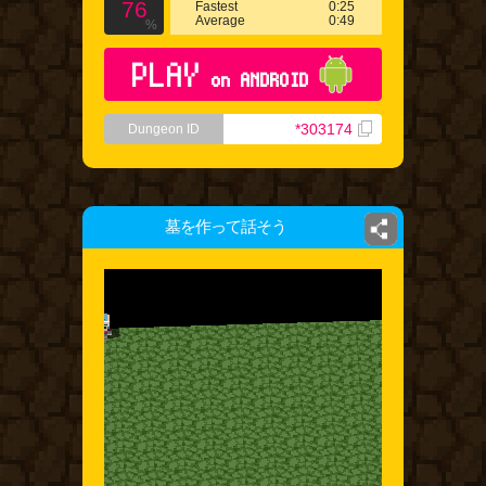
76
Fastest
0:25
Average
0:49
%
PLAY
on ANDROID
*303174
Dungeon ID
墓を作って話そう