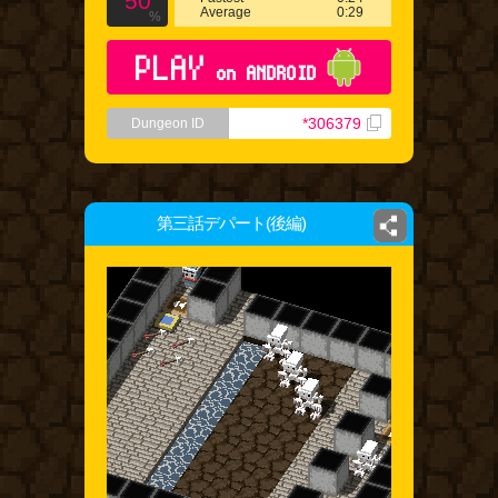
50
Average
0:29
%
PLAY
on ANDROID
*306379
Dungeon ID
第三話デパート(後編)