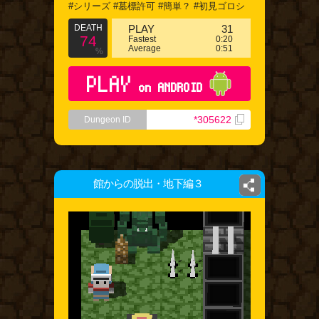
#シリーズ #墓標許可 #簡単？ #初見ゴロシ
DEATH
PLAY
31
74
Fastest
0:20
Average
0:51
%
PLAY
on ANDROID
*305622
Dungeon ID
館からの脱出・地下編３