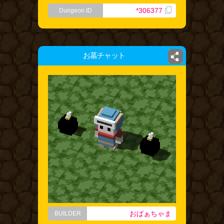
*306377
Dungeon ID
お墓チャット
おばぁちゃま
BUILDER