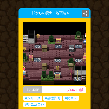
館からの脱出・地下編４
プロの白猫
BUILDER
#シリーズ
#墓標許可
#簡単？
#初見ゴロシ