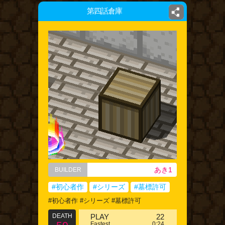
第四話倉庫
あき1
BUILDER
#初心者作
#シリーズ
#墓標許可
#初心者作 #シリーズ #墓標許可
DEATH
PLAY
22
Fastest
0:24