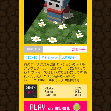
はとKari
BUILDER
#10×10
#ギミック
#墓標許可
前のデータの詰み詰みダンジョンのレベル
アップしました！ 詰まないように頑張って
ね！ プレイしてほしいので無料にします あ
れ？だいたいクリア済みの人がいな
い、、？ #10×10 #ギミック #墓標許可
DEATH
PLAY
129
97
Fastest
0:31
Average
0:44
%
PLAY
on ANDROID