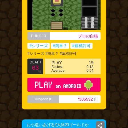
プロの白猫
BUILDER
#シリーズ
#簡単？
#墓標許可
#シリーズ #簡単？ #墓標許可
DEATH
PLAY
19
63
Fastest
0:18
Average
0:54
%
PLAY
on ANDROID
*305592
Dungeon ID
お小遣いあげる!(大体20ゴールドか