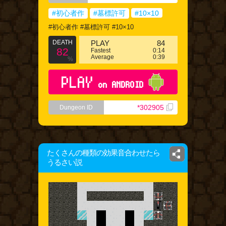
#初心者作
#墓標許可
#10×10
#初心者作 #墓標許可 #10×10
DEATH
PLAY
84
82
Fastest
0:14
Average
0:39
%
PLAY
on ANDROID
*302905
Dungeon ID
たくさんの種類の効果音合わせたら
うるさい説