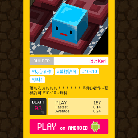
はとKari
BUILDER
#初心者作
#墓標許可
#10×10
#無料
落ちろぉおおお！！！！！！ #初心者作 #墓
標許可 #10×10 #無料
DEATH
PLAY
187
93
Fastest
0:14
Average
0:24
%
PLAY
on ANDROID