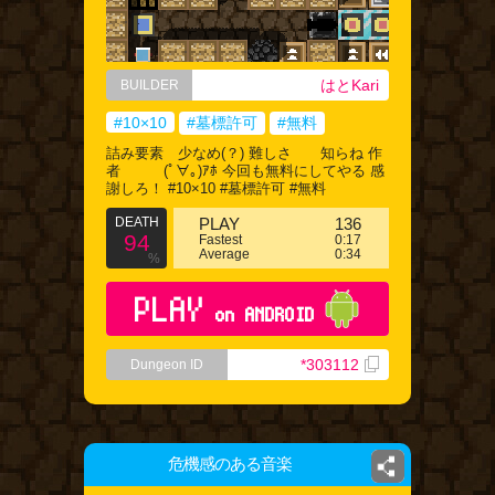
はとKari
BUILDER
#10×10
#墓標許可
#無料
詰み要素 少なめ(？) 難しさ 知らね 作
者 (ﾟ∀｡)ｱﾎ 今回も無料にしてやる 感
謝しろ！ #10×10 #墓標許可 #無料
DEATH
PLAY
136
94
Fastest
0:17
Average
0:34
%
PLAY
on ANDROID
*303112
Dungeon ID
危機感のある音楽