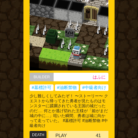
はふに
BUILDER
#墓標許可
#油断禁物
#中級者向け
少し難しくしてみたぞ！ 〜ストーリー〜 ク
エストから帰ってきた勇者が見たものはモ
ンスターに蹂躙されている王国の城だった
のだ.... 何とか逃げ切れた王様が「姫がまだ
城の中に...」呟いた瞬間、勇者は城に向か
って走っていた。 #墓標許可 #油断禁物 #中
級者向け
DEATH
PLAY
41