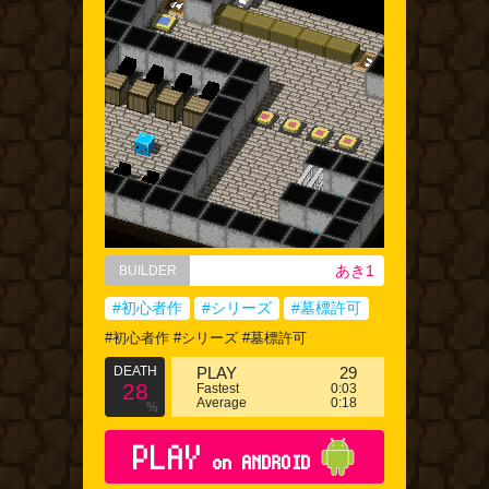
あき1
BUILDER
#初心者作
#シリーズ
#墓標許可
#初心者作 #シリーズ #墓標許可
DEATH
PLAY
29
28
Fastest
0:03
Average
0:18
%
PLAY
on ANDROID