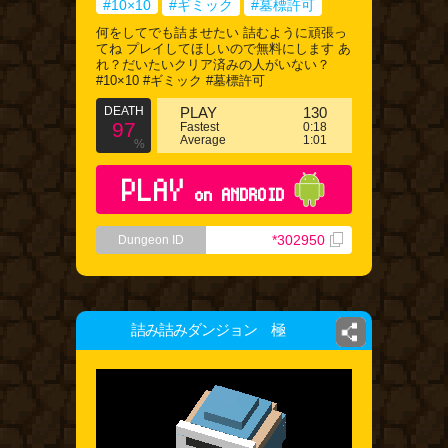
#10×10
#ギミック
#墓標許可
何をしてでも詰ませたい 詰むように頑張っ
てね プレイしてほしいので無料にします あ
れ？だいたいクリア済みの人がいない？
#10×10 #ギミック #墓標許可
DEATH
PLAY
130
97
Fastest
0:18
Average
1:01
%
PLAY
on ANDROID
*302950
Dungeon ID
詰み詰みダンジョン 極