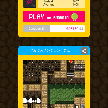
97
Fastest
0:07
Average
0:08
%
PLAY
on ANDROID
*303130
Dungeon ID
詰み詰みダンジョン 外伝