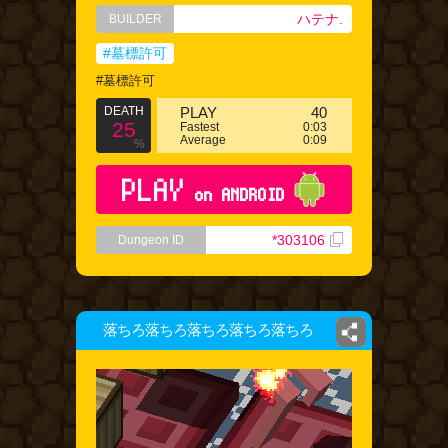
ハテナ.
BUILDER
#墓標許可
#墓標許可
DEATH
PLAY
40
25
Fastest
0:03
Average
0:09
%
PLAY
on ANDROID
*303106
Dungeon ID
落ちろ落ちろ落ちろ落ちろ落ちろ