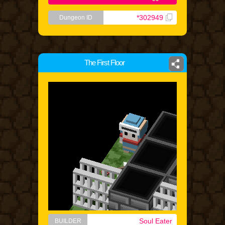
*302949
Dungeon ID
The First Floor
Soul Eater
BUILDER