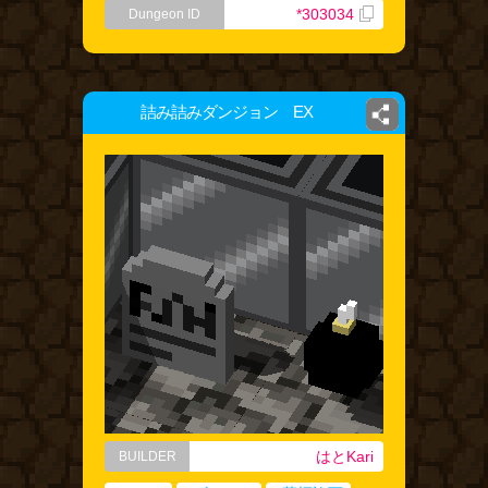
*303034
Dungeon ID
詰み詰みダンジョン EX
はとKari
BUILDER