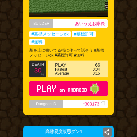
あいうえお隊長
BUILDER
#墓標メッセージok
#墓標許可
#無料
墓を上に書いてる様に作って話そう #墓標
メッセージok #墓標許可 #無料
DEATH
PLAY
66
30
Fastest
0:04
Average
0:15
%
PLAY
on ANDROID
*303173
Dungeon ID
高難易度版思ダン4