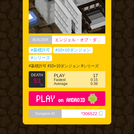
エンジェル・オブ・ダークネス
BUILDER
#墓標許可
#10×10ダンジョン
#シリーズ
#墓標許可 #10×10ダンジョン #シリーズ
DEATH
PLAY
17
53
Fastest
0:15
Average
0:36
%
PLAY
on ANDROID
*306522
Dungeon ID