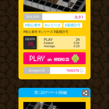
あき1
BUILDER
#初心者作
#シリーズ
#墓標許可
#初心者作 #シリーズ #墓標許可
DEATH
PLAY
24
38
Fastest
0:06
Average
0:29
%
PLAY
on ANDROID
*306378
Dungeon ID
第二話デパート(前編)