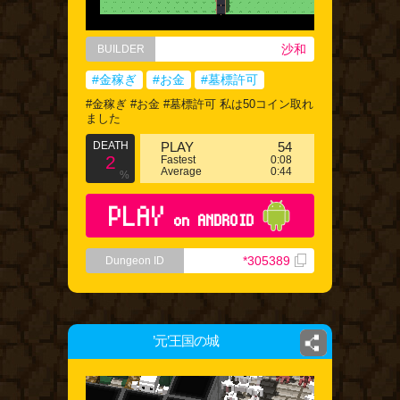
沙和
BUILDER
#金稼ぎ
#お金
#墓標許可
#金稼ぎ #お金 #墓標許可 私は50コイン取れ
ました
DEATH
PLAY
54
2
Fastest
0:08
Average
0:44
%
PLAY
on ANDROID
*305389
Dungeon ID
’元’王国の城