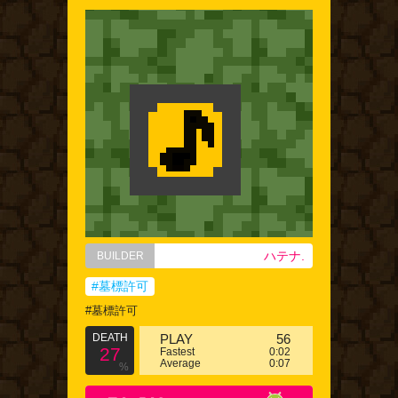
ハテナ.
BUILDER
#墓標許可
#墓標許可
DEATH
PLAY
56
27
Fastest
0:02
Average
0:07
%