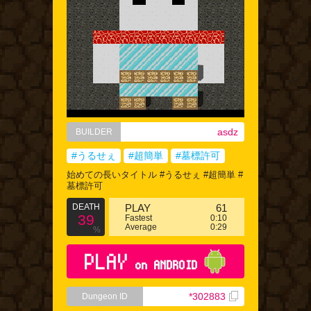
asdz
BUILDER
#うるせぇ
#超簡単
#墓標許可
始めての長いタイトル #うるせぇ #超簡単 #
墓標許可
DEATH
PLAY
61
39
Fastest
0:10
Average
0:29
%
PLAY
on ANDROID
*302883
Dungeon ID