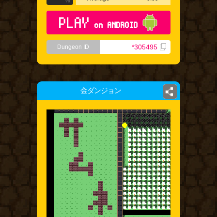
%
PLAY
on ANDROID
*305495
Dungeon ID
金ダンジョン