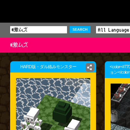
SEARCH
#激ムズ
HARD版・ダル絡みモンスター
<color=
ョン</color