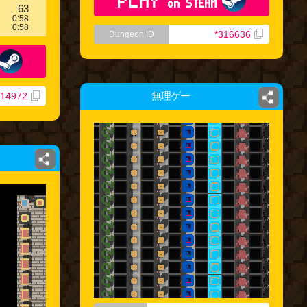
on STEAM
63
0:58
0:58
*316636
Dungeon ID
無理ゲー
314972