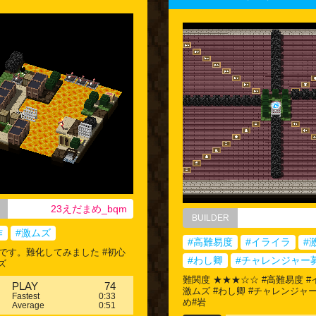
23えだまめ_bqm
BUILDER
作
#激ムズ
#高難易度
#イライラ
#
です。難化してみました #初心
#わし卿
#チャレンジャー
ズ
難関度 ★★★☆☆ #高難易度 #
PLAY
74
激ムズ #わし卿 #チャレンジャー
Fastest
0:33
め#岩
Average
0:51