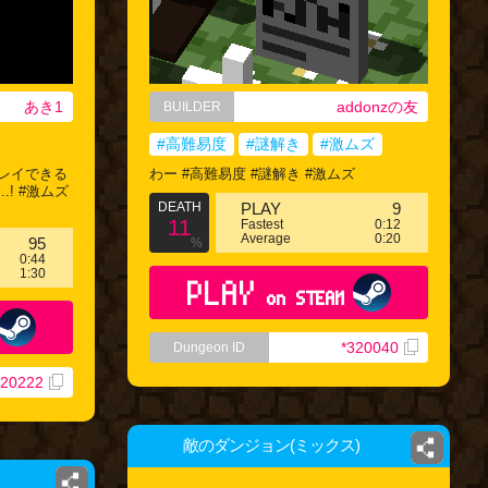
あき1
addonzの友
BUILDER
#高難易度
#謎解き
#激ムズ
レイできる
わー #高難易度 #謎解き #激ムズ
! #激ムズ
DEATH
PLAY
9
11
Fastest
0:12
Average
0:20
95
%
0:44
1:30
PLAY
on STEAM
*320040
Dungeon ID
320222
敵のダンジョン(ミックス)