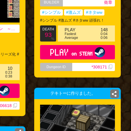
衛章
BUILDER
#シンプル
#激ムズ
#ネタww
#シンプル #激ムズ #ネタww 頑張れ！
桜ノ神ダンジョン ～紅葉～
DEATH
PLAY
148
93
Fastest
0:04
Average
0:06
%
PLAY
on STEAM
リーズ化 #
*308171
Dungeon ID
10
0:23
0:38
テキトーに作りました。
306618