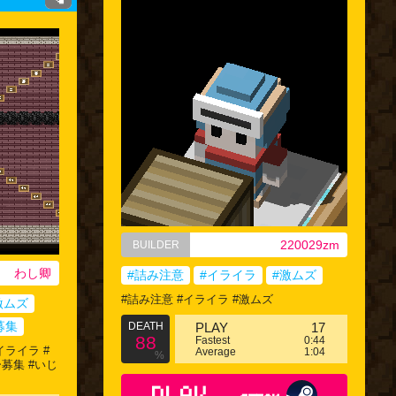
220029zm
BUILDER
わし卿
#詰み注意
#イライラ
#激ムズ
#詰み注意 #イライラ #激ムズ
激ムズ
募集
DEATH
PLAY
17
88
Fastest
0:44
イライラ #
Average
1:04
%
募集 #いじ
PLAY