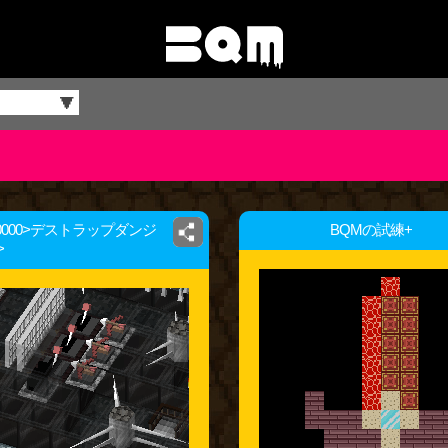
#770000>デストラップダンジ
BQMの試練+
>