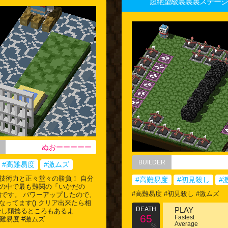
超絶望級裏裏裏ステージ
ぬおーーーーー
BUILDER
#高難易度
#激ムズ
技術力と正々堂々の勝負！ 自分
#高難易度
#初見殺し
#
の中で最も難関の「いかだの
#高難易度 #初見殺し #激ムズ
編です。 パワーアップしたので、
なってます() クリア出来たら相
DEATH
PLAY
少し頭捻るところもあるよ
65
Fastest
 #高難易度 #激ムズ
Average
%