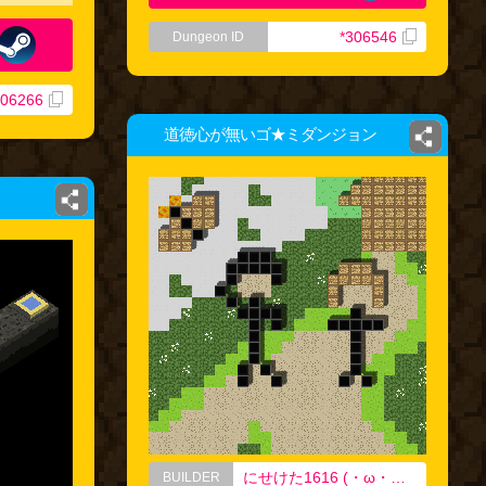
*306546
Dungeon ID
306266
道徳心が無いゴ★ミダンジョン
にせけた1616 (・ω・｀) 高校ニキ
BUILDER