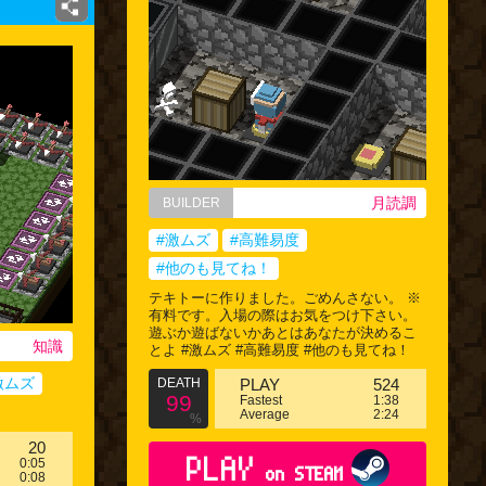
月読調
BUILDER
#激ムズ
#高難易度
#他のも見てね！
テキトーに作りました。ごめんさない。 ※
有料です。入場の際はお気をつけ下さい。
遊ぶか遊ばないかあとはあなたが決めるこ
知識
とよ #激ムズ #高難易度 #他のも見てね！
激ムズ
DEATH
PLAY
524
99
Fastest
1:38
Average
2:24
%
20
PLAY
0:05
on STEAM
0:08