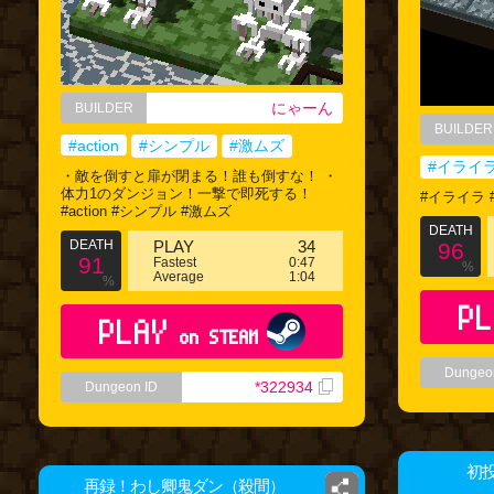
にゃーん
BUILDER
BUILDER
#action
#シンプル
#激ムズ
#イライ
・敵を倒すと扉が閉まる！誰も倒すな！ ・
体力1のダンジョン！一撃で即死する！
#イライラ 
#action #シンプル #激ムズ
DEATH
DEATH
PLAY
34
96
91
Fastest
0:47
%
Average
1:04
%
PL
PLAY
on STEAM
Dungeo
*322934
Dungeon ID
初
再録！わし卿鬼ダン（殺間）