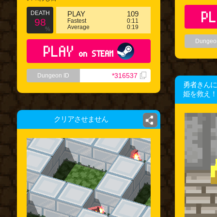
PL
DEATH
PLAY
109
98
Fastest
0:11
Average
0:19
%
Dungeo
PLAY
on STEAM
*316537
Dungeon ID
勇者きんに
姫を救え！
クリアさせません