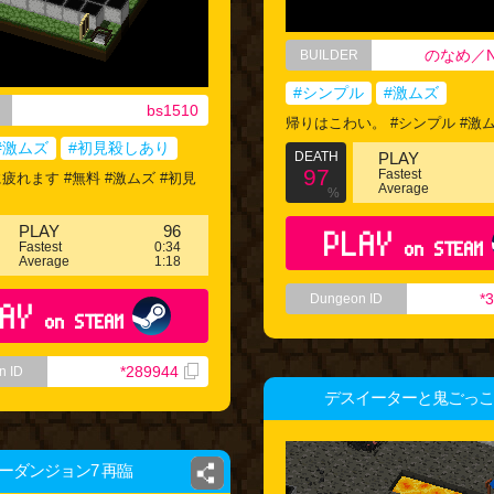
のなめ／N
BUILDER
#シンプル
#激ムズ
bs1510
帰りはこわい。 #シンプル #激
#激ムズ
#初見殺しあり
DEATH
PLAY
97
Fastest
疲れます #無料 #激ムズ #初見
Average
%
PLAY
96
PLAY
on STEAM
Fastest
0:34
Average
1:18
*
Dungeon ID
AY
on STEAM
*289944
n ID
デスイーターと鬼ごっこ
ーダンジョン7 再臨