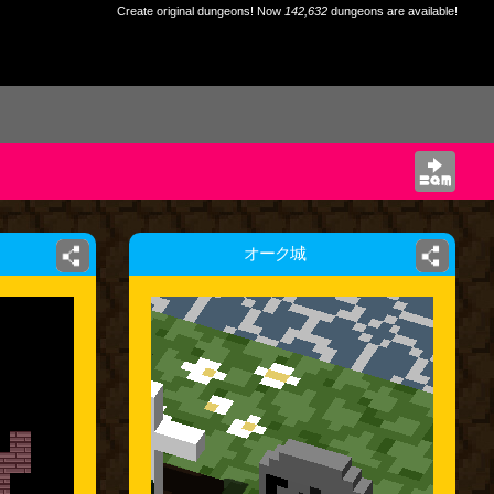
Create original dungeons! Now
142,632
dungeons are available!
オーク城