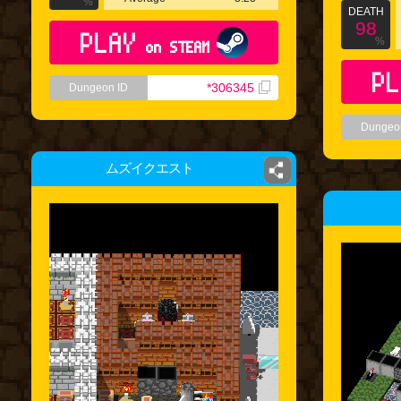
%
DEATH
98
PLAY
%
on STEAM
PL
*306345
Dungeon ID
Dungeo
ムズイクエスト