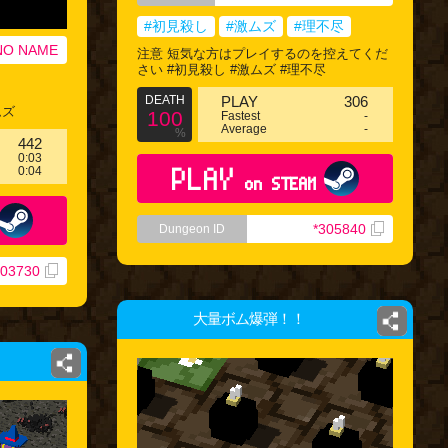
#初見殺し
#激ムズ
#理不尽
O NAME
注意 短気な方はプレイするのを控えてくだ
さい #初見殺し #激ムズ #理不尽
DEATH
PLAY
306
ムズ
100
Fastest
-
Average
-
%
442
0:03
PLAY
0:04
on STEAM
*305840
Dungeon ID
303730
大量ボム爆弾！！