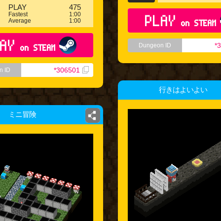
PLAY
475
Fastest
1:00
PLAY
Average
1:00
on STEAM
AY
*
Dungeon ID
on STEAM
*306501
n ID
行きはよいよい
ミニ冒険