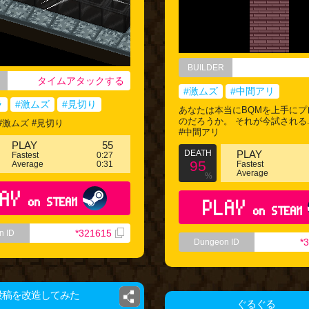
BUILDER
タイムアタックする
#激ムズ
#中間アリ
ラ
#激ムズ
#見切り
あなたは本当にBQMを上手にプ
のだろうか。 それが今試される...
#激ムズ #見切り
#中間アリ
PLAY
55
DEATH
PLAY
Fastest
0:27
95
Average
0:31
Fastest
Average
%
AY
on STEAM
PLAY
on STEAM
*321615
n ID
*
Dungeon ID
投稿を改造してみた
ぐるぐる