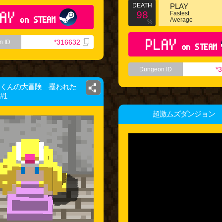
DEATH
PLAY
AY
98
Fastest
on STEAM
Average
%
PLAY
*316632
n ID
on STEAM
*
Dungeon ID
くんの大冒険 攫われた
#1
超激ムズダンジョン