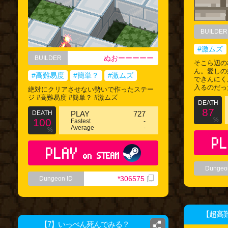
BUILDER
#激ムズ
ぬおーーーーー
BUILDER
そこら辺の
ん。愛しの
#高難易度
#簡単？
#激ムズ
できんにく
入るのだっ
絶対にクリアさせない勢いで作ったステー
ジ #高難易度 #簡単？ #激ムズ
DEATH
87
DEATH
PLAY
727
%
100
Fastest
-
Average
-
%
PL
PLAY
on STEAM
Dungeo
*306575
Dungeon ID
【超高難
【7】いっぺん死んでみる？