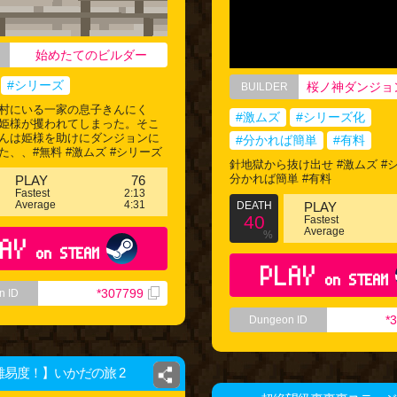
始めたてのビルダー
#シリーズ
BUILDER
村にいる一家の息子きんにく
#激ムズ
#シリーズ化
姫様が攫われてしまった。そこ
んは姫様を助けにダンジョンに
#分かれば簡単
#有料
た、、#無料 #激ムズ #シリーズ
針地獄から抜け出せ #激ムズ #シ
分かれば簡単 #有料
PLAY
76
Fastest
2:13
Average
4:31
DEATH
PLAY
40
Fastest
Average
%
AY
on STEAM
PLAY
on STEAM
*307799
n ID
*
Dungeon ID
易度！】いかだの旅 2