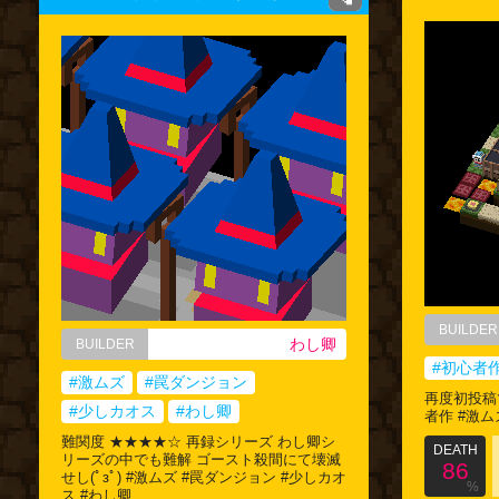
BUILDER
わし卿
BUILDER
#初心者
#激ムズ
#罠ダンジョン
再度初投稿
#少しカオス
#わし卿
者作 #激ム
難関度 ★★★★☆ 再録シリーズ わし卿シ
DEATH
リーズの中でも難解 ゴースト殺間にて壊滅
86
せし(ﾟзﾟ) #激ムズ #罠ダンジョン #少しカオ
%
ス #わし卿