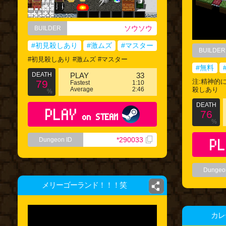
ソウソウ
BUILDER
#初見殺しあり
#激ムズ
#マスター
BUILDER
#初見殺しあり #激ムズ #マスター
#無料
DEATH
PLAY
33
注:精神的に
79
Fastest
1:10
Average
2:46
殺しあり
%
DEATH
PLAY
76
on STEAM
%
*290033
PL
Dungeon ID
Dungeo
メリーゴーランド！！！笑
カレ