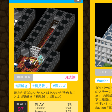
BUILDER
月読調
BUILDER
#action
#謎解き
#初見殺し
#激ムズ
ダイバーの
のステージ
遊ぶか遊ばないかあとはあなたが決めるこ
旅」 の続
とよ #謎解き #初見殺し #激ムズ
更に鬼畜に
当凄い！ 
DEATH
PLAY
76
#action
97
Fastest
2:41
Average
3:23