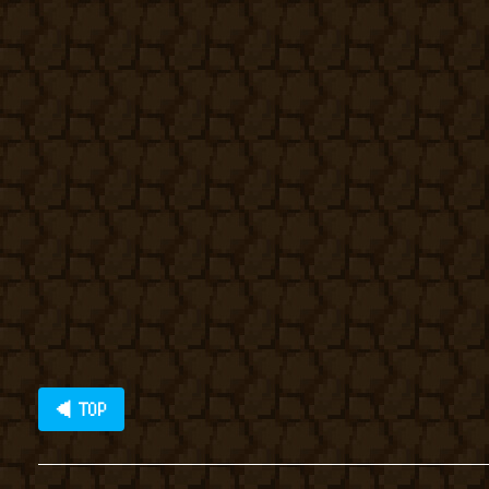
◀ TOP