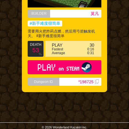
莫凡
BUILDER
#新手难度很简单
需要用火把炸药点燃，然后用弓箭触发机
关。 #新手难度很简单
DEATH
PLAY
30
53
Fastest
0:16
Average
0:31
%
PLAY
on STEAM
*198725
Dungeon ID
© 2026 Wonderland Kazakiri inc.