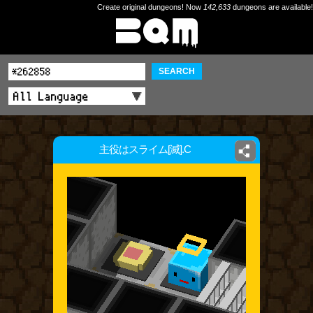
Create original dungeons! Now
142,633
dungeons are available!
SEARCH
主役はスライム[滅].C