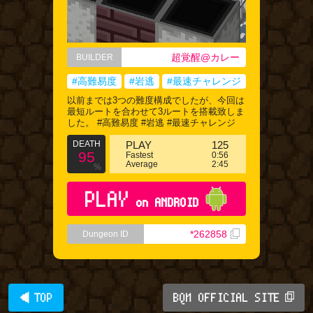
超覚醒@カレー
BUILDER
#高難易度
#岩逃
#最速チャレンジ
以前までは3つの難度構成でしたが、今回は
最短ルートを合わせて3ルートを搭載致しま
した。 #高難易度 #岩逃 #最速チャレンジ
DEATH
PLAY
125
95
Fastest
0:56
Average
2:45
%
PLAY
on ANDROID
*262858
Dungeon ID
◀ TOP
BQM OFFICIAL SITE