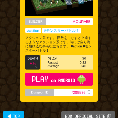
MOURA55
BUILDER
#action
#モンスターバトル！
アクション系です。 回数をこなすと上達す
るようなアクション系です。時には自ら海
に飛び込む事も役立ちます。 #action #モン
スターバトル！
DEATH
PLAY
39
85
Fastest
0:32
Average
0:46
%
PLAY
on ANDROID
*298596
Dungeon ID
◀ TOP
BQM OFFICIAL SITE