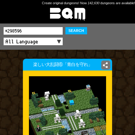
Create original dungeons! Now
142,630
dungeons are available!
SEARCH
楽しい大乱闘⑥「青白を守れ」