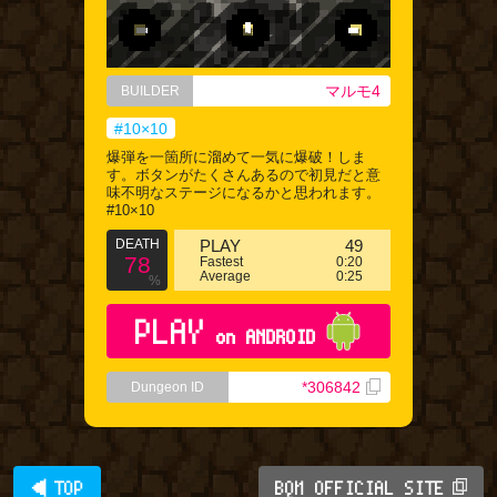
マルモ4
BUILDER
#10×10
爆弾を一箇所に溜めて一気に爆破！しま
す。ボタンがたくさんあるので初見だと意
味不明なステージになるかと思われます。
#10×10
DEATH
PLAY
49
78
Fastest
0:20
Average
0:25
%
PLAY
on ANDROID
*306842
Dungeon ID
◀ TOP
BQM OFFICIAL SITE