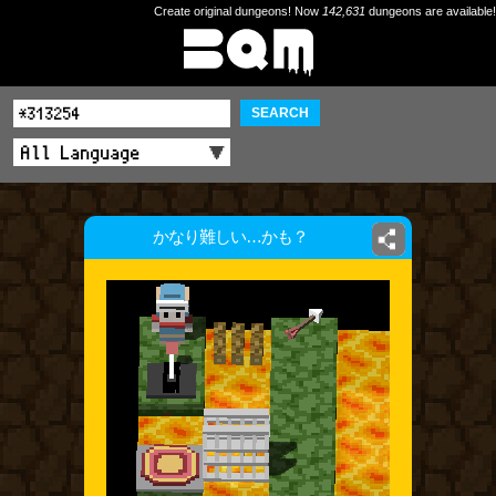
Create original dungeons! Now
142,631
dungeons are available!
SEARCH
かなり難しい…かも？