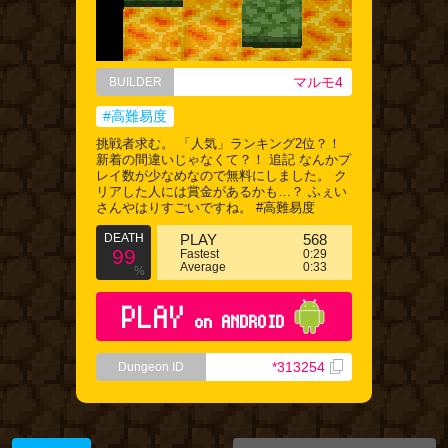
マルモ4
BUILDER
#高難易度
挑戦者求む。 「人気」ランキング2位？！
新着の間違いじゃなくて？！ 追記 なんかプ
レイ数が少なめなので無料にしました。 ク
リアした人には賞金があるかも…？ ふぇい
さんやはりすごいですね。 #高難易度
DEATH
PLAY
568
99
Fastest
0:29
Average
0:33
%
PLAY
on ANDROID
*313254
Dungeon ID