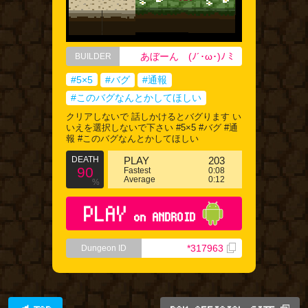
あぼーん (⁠ﾉ⁠´⁠･⁠ω⁠･⁠)⁠ﾉ⁠ ⁠ﾐ⁠ ⁠
BUILDER
#5×5
#バグ
#通報
#このバグなんとかしてほしい
クリアしないで 話しかけるとバグります い
いえを選択しないで下さい #5×5 #バグ #通
報 #このバグなんとかしてほしい
DEATH
PLAY
203
90
Fastest
0:08
Average
0:12
%
PLAY
on ANDROID
*317963
Dungeon ID