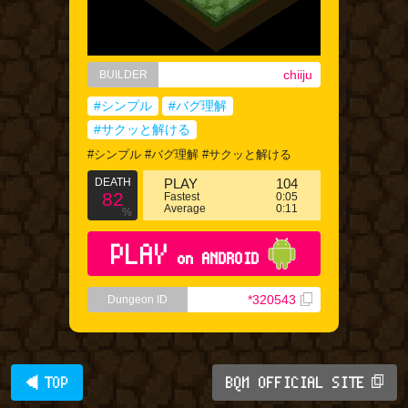
chiiju
BUILDER
#シンプル
#バグ理解
#サクッと解ける
#シンプル #バグ理解 #サクッと解ける
DEATH
PLAY
104
82
Fastest
0:05
Average
0:11
%
PLAY
on ANDROID
*320543
Dungeon ID
◀ TOP
BQM OFFICIAL SITE