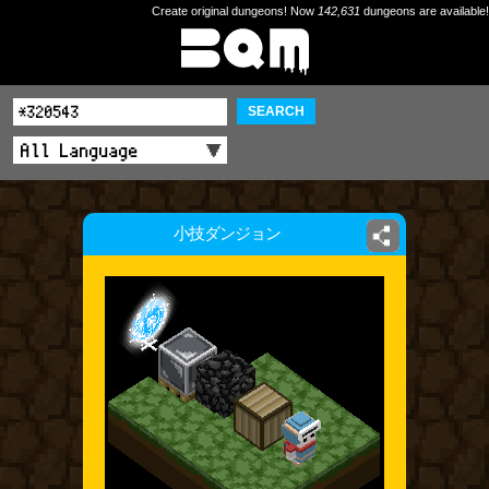
Create original dungeons! Now
142,631
dungeons are available!
SEARCH
小技ダンジョン