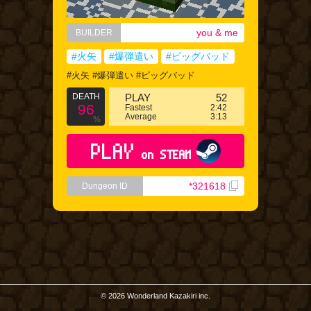
you & me
BUILDER
#火矢
#爆弾遣い
#ピッグバッド
#火矢 #爆弾遣い #ピッグバッド
DEATH
PLAY
52
96
Fastest
2:42
Average
3:13
%
PLAY
on STEAM
*321618
Dungeon ID
© 2026 Wonderland Kazakiri inc.