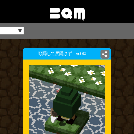
頭隠して尻隠さず vol 80