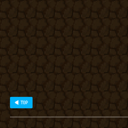
◀ TOP