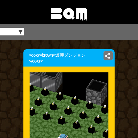
<color=brown>爆弾ダンジョン
</color>