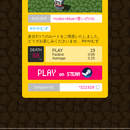
<color=blue>青いの</color>
BUILDER
#ややむず
多分3つ？のルートをご用意いたしました。
どうぞお楽しみくださいませ。 #ややむず
DEATH
PLAY
19
58
Fastest
0:06
Average
0:25
%
PLAY
on STEAM
*321928
Dungeon ID