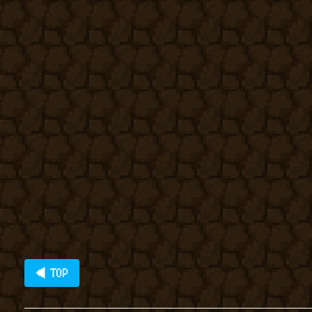
◀ TOP