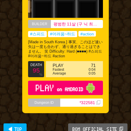
평범한 11살 (구 닉 최유찬C)
BUILDER
#스피드
#어려움~하드
#action
[Made in South Korea.] 事実、このほど速い
矢は一度も合わず、通り過ぎることはでき
ません。 笑 Difficulty: Hard (■■■■) #스피드
#어려움~하드 #action
DEATH
PLAY
71
95
Fastest
0:04
Average
0:05
%
PLAY
on ANDROID
*322581
Dungeon ID
◀ TOP
BQM OFFICIAL SITE