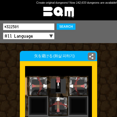
Create original dungeons! Now
142,633
dungeons are available!
SEARCH
矢を避ける (화살 피하기)