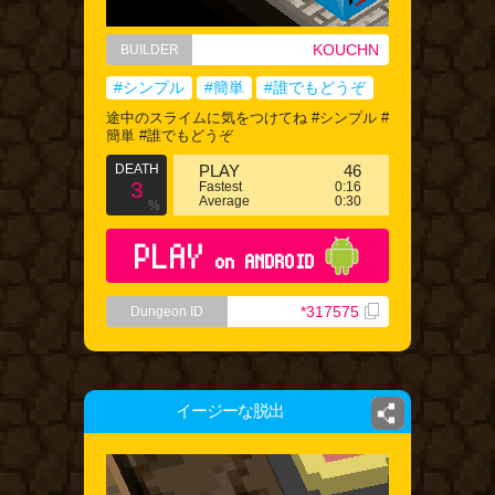
KOUCHN
BUILDER
#シンプル
#簡単
#誰でもどうぞ
途中のスライムに気をつけてね #シンプル #
簡単 #誰でもどうぞ
DEATH
PLAY
46
3
Fastest
0:16
Average
0:30
%
PLAY
on ANDROID
*317575
Dungeon ID
イージーな脱出