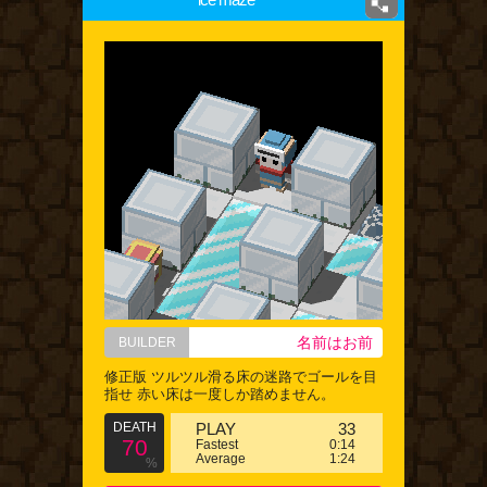
名前はお前
BUILDER
修正版 ツルツル滑る床の迷路でゴールを目
指せ 赤い床は一度しか踏めません。
DEATH
PLAY
33
70
Fastest
0:14
Average
1:24
%