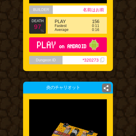
名前はお前
BUILDER
DEATH
PLAY
156
97
Fastest
0:11
Average
0:16
%
PLAY
on ANDROID
*320273
Dungeon ID
炎のチャリオット