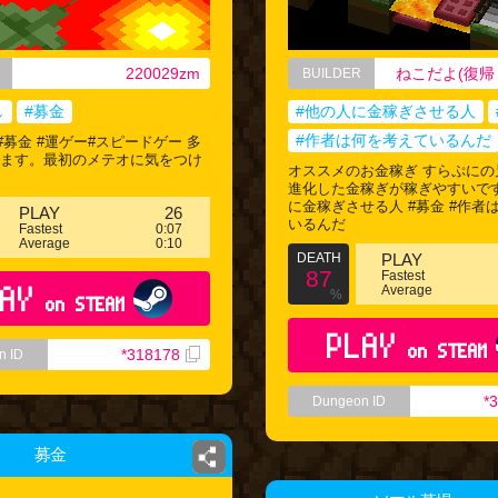
220029zm
ねこだよ(復帰
BUILDER
し
#募金
#他の人に金稼ぎさせる人
#作者は何を考えているんだ
#募金 #運ゲー#スピードゲー 多
にます。最初のメテオに気をつけ
オススメのお金稼ぎ すらぷにの
進化した金稼ぎが稼ぎやすいです
に金稼ぎさせる人 #募金 #作者
PLAY
26
いるんだ
Fastest
0:07
Average
0:10
DEATH
PLAY
87
Fastest
AY
Average
%
on STEAM
PLAY
on STEAM
*318178
n ID
*
Dungeon ID
募金