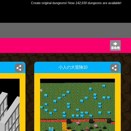
Create original dungeons! Now
142,630
dungeons are available!
小人の大冒険10