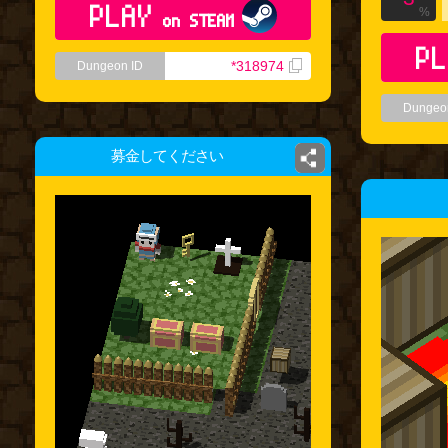
PLAY
%
on STEAM
PL
*318974
Dungeon ID
Dungeo
募金してください