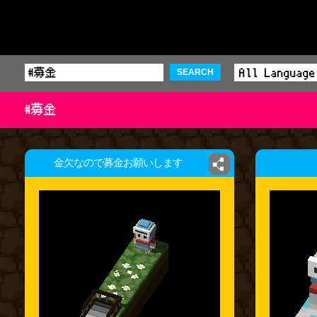
SEARCH
#募金
金欠なので募金お願いします