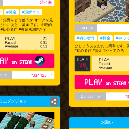
碧イ海
作
#募金
#謎解き？
：爆弾をどう使うか オークを見
さい。あと、募金です。比較的
BUILDER
#初心者作 #募金 #謎解き？
#初心者作
#募金
#やっ
PLAY
21
Fastest
0:31
ひじょうぉぉおおに簡単です。
Average
0:53
#初心者作 #募金 #やってみろ！
AY
DEATH
PLAY
on STEAM
36
Fastest
Average
%
*314425
n ID
PLAY
on STEAM
*
Dungeon ID
ミニダンジョン
お願い