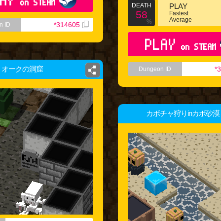
on STEAM
DEATH
PLAY
58
Fastest
Average
%
*314605
n ID
PLAY
on STEAM
オークの洞窟
*
Dungeon ID
カボチャ狩りinカボ砂漠