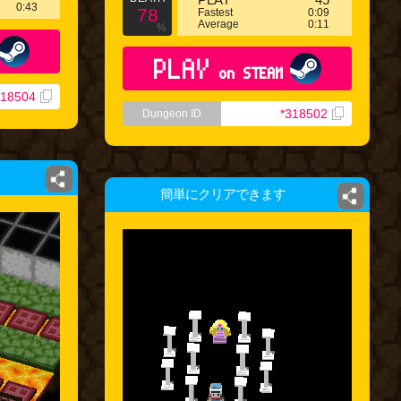
0:43
78
Fastest
0:09
Average
0:11
%
PLAY
on STEAM
318504
*318502
Dungeon ID
簡単にクリアできます