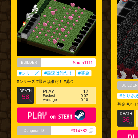
Souta1111
BUILDER
#シリーズ
#最速は誰だ！
#募金
#シリーズ #最速は誰だ！ #募金
BUILDER
DEATH
PLAY
12
58
#とりあ
Fastest
0:07
Average
0:10
%
募金 #とり
PLAY
DEATH
on STEAM
36
%
*314782
Dungeon ID
PL