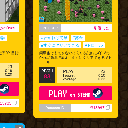
かずkazu
引退した
BUILDER
最誰
#わかれば簡単
#募金
#すぐにクリアできる
#トロール
死亡率0%目指
簡単誰でもできないくらい(超激ムズ)1 #わ
かれば簡単 #募金 #すぐにクリアできる #ト
ロール
23
0:18
DEATH
PLAY
23
0:28
83
Fastest
0:10
Average
0:23
%
PLAY
on STEAM
319783
*318997
Dungeon ID