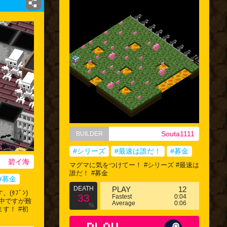
Souta1111
BUILDER
#シリーズ
#最速は誰だ！
#募金
碧イ海
マグマに気をつけてー！ #シリーズ #最速は
誰だ！ #募金
#募金
DEATH
PLAY
12
ﾀﾌﾞﾝ)
33
Fastest
0:04
中ですが難
Average
0:06
%
す！ #初