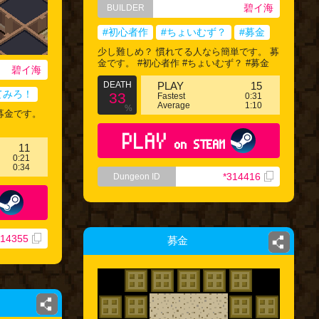
碧イ海
BUILDER
#初心者作
#ちょいむず？
#募金
少し難しめ？ 慣れてる人なら簡単です。 募
金です。 #初心者作 #ちょいむず？ #募金
碧イ海
DEATH
PLAY
15
てみろ！
33
Fastest
0:31
Average
1:10
%
募金です。
PLAY
on STEAM
11
0:21
0:34
*314416
Dungeon ID
314355
募金