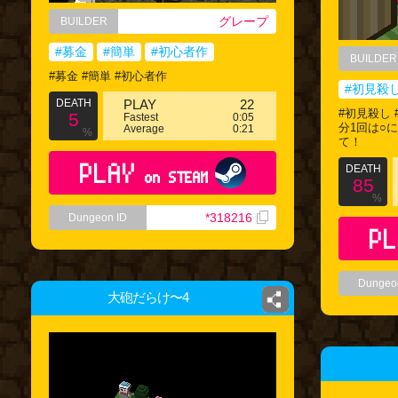
グレープ
BUILDER
#募金
#簡単
#初心者作
BUILDER
#募金 #簡単 #初心者作
#初見殺
DEATH
PLAY
22
#初見殺し 
5
Fastest
0:05
分1回は○
Average
0:21
%
て！
PLAY
DEATH
on STEAM
85
%
*318216
Dungeon ID
PL
Dungeo
大砲だらけ〜4