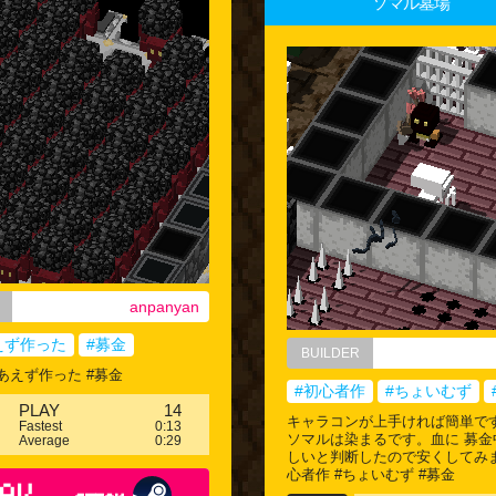
ソマル墓場
anpanyan
えず作った
#募金
BUILDER
あえず作った #募金
#初心者作
#ちょいむず
PLAY
14
キャラコンが上手ければ簡単です。(
Fastest
0:13
ソマルは染まるです。血に 募金
Average
0:29
しいと判断したので安くしてみま
心者作 #ちょいむず #募金
AY