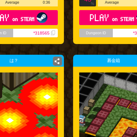
Average
0:36
Average
%
AY
PLAY
on STEAM
on STEAM
*318565
*
n ID
Dungeon ID
は？
募金箱