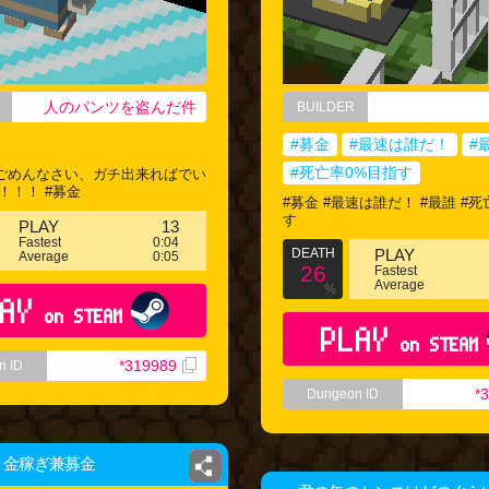
人のパンツを盗んだ件
BUILDER
#募金
#最速は誰だ！
#
#死亡率0%目指す
ごめんなさい、ガチ出来ればでい
！！！ #募金
#募金 #最速は誰だ！ #最誰 #
す
PLAY
13
Fastest
0:04
DEATH
PLAY
Average
0:05
26
Fastest
Average
%
AY
on STEAM
PLAY
on STEAM
*319989
n ID
*
Dungeon ID
金稼ぎ兼募金