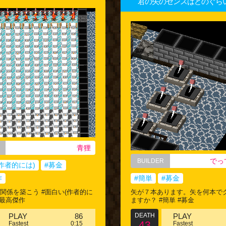
君の矢のセンスはどのぐら
青狸
でっ
BUILDER
作者的には)
#募金
作
#簡単
#募金
Nな関係を築こう #面白い(作者的に
矢が７本あります。矢を何本で
 #最高傑作
ますか？ #簡単 #募金
PLAY
86
DEATH
PLAY
43
Fastest
0:15
Fastest