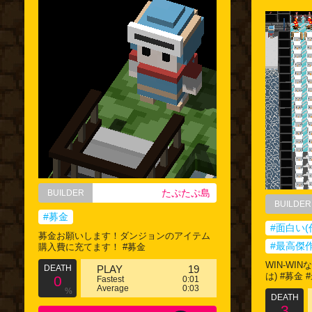
たぷたぷ島
BUILDER
BUILDER
#募金
#面白い(
募金お願いします！ダンジョンのアイテム
#最高傑
購入費に充てます！ #募金
WIN-WI
DEATH
PLAY
19
は) #募金
0
Fastest
0:01
Average
0:03
%
DEATH
3