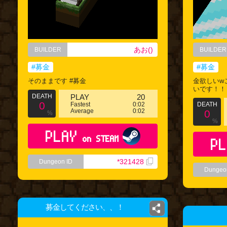
あお()
BUILDER
BUILDER
#募金
#募金
そのままです #募金
金欲しいw
いです！！
DEATH
PLAY
20
0
Fastest
0:02
DEATH
Average
0:02
0
%
%
PLAY
on STEAM
PL
*321428
Dungeon ID
Dungeo
募金してください、、！