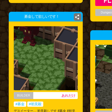
Dungeo
募金して欲しいです！
あれだけ
BUILDER
#募金
#初見殺
デスイーター... 初見殺しです #募金 #初見