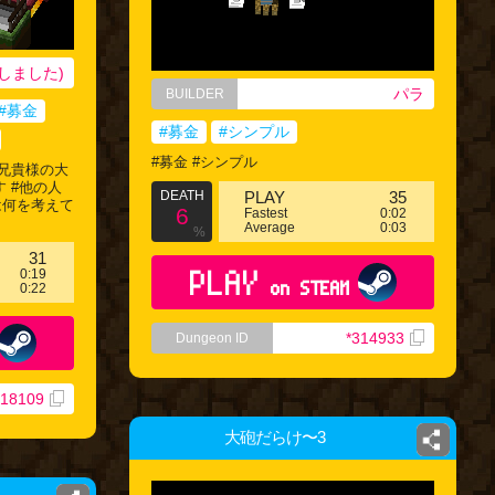
しました)
パラ
BUILDER
#募金
#募金
#シンプル
#募金 #シンプル
兄貴様の大
 #他の人
DEATH
PLAY
35
は何を考えて
6
Fastest
0:02
Average
0:03
%
31
PLAY
0:19
on STEAM
0:22
*314933
Dungeon ID
318109
大砲だらけ〜3