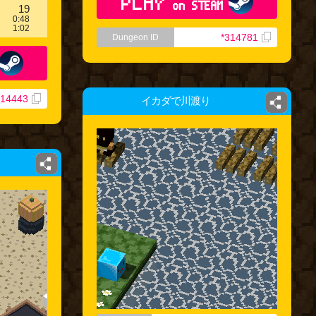
PLAY
on STEAM
19
0:48
1:02
*314781
Dungeon ID
314443
イカダで川渡り