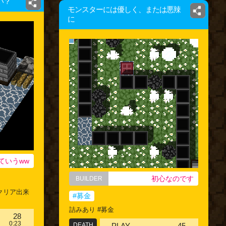
い？
モンスターには優しく、または悪辣
に
ていうww
初心なのです
BUILDER
クリア出来
#募金
詰みあり #募金
28
0:23
DEATH
PLAY
45