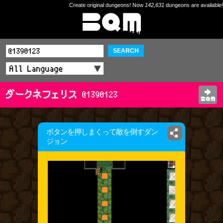
Create original dungeons! Now
142,631
dungeons are available!
SEARCH
ダークネフェリス
@1390123
ボタンを押しまくって敵を倒すダン
ジョン